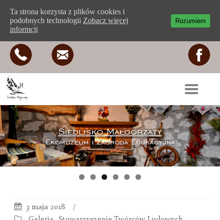
Ta strona korzysta z plików cookies i
podobnych technologii
Zobacz więcej
Rozumiem
informcji
Siedlisko Małgorzaty
Ekomuzeum i Zagroda Edukacyjna
3 maja 2018
Galeria
Stowarzyszenie Twórców Ludowych