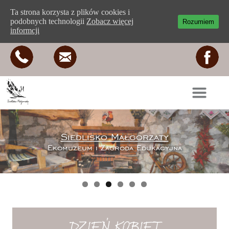
Ta strona korzysta z plików cookies i
podobnych technologii
Zobacz więcej
Rozumiem
informcji
Siedlisko Małgorzaty
Ekomuzeum i Zagroda Edukacyjna
DZIEŃ KOBIET