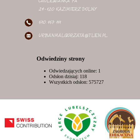
CHOLEWIANKA 7A
24-120 KAZIMIERZ DOLNY
510 157 111
URBANMALGORZATA@TLEN.PL
Odwiedziny strony
Odwiedzających online: 1
Odsłon dzisiaj:
118
Wszystkich odsłon:
575727