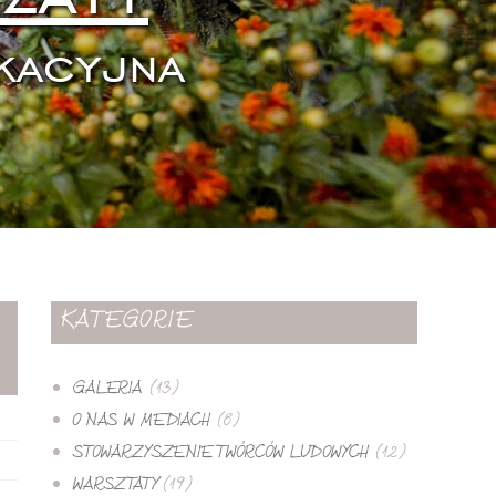
kacyjna
KATEGORIE
GALERIA
(13)
O NAS W MEDIACH
(8)
STOWARZYSZENIE TWÓRCÓW LUDOWYCH
(12)
WARSZTATY
(19)