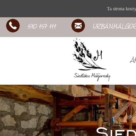
Ta strona korz
510 157 111
URBANMALGOR
A
Sie