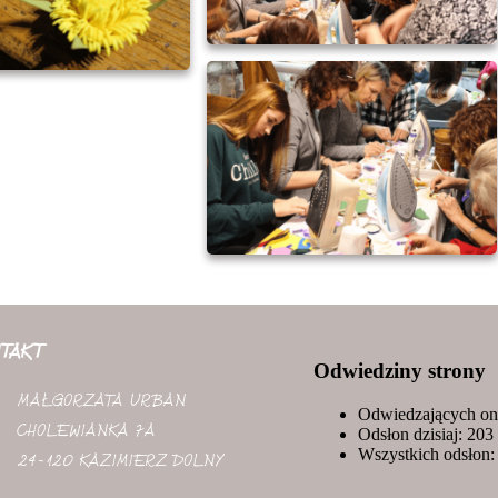
TAKT
Odwiedziny strony
MAŁGORZATA URBAN
Odwiedzających onl
CHOLEWIANKA 7A
Odsłon dzisiaj:
203
Wszystkich odsłon
24-120 KAZIMIERZ DOLNY