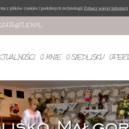
ysta z plików cookies i podobnych technologii
Zobacz więcej informcji
ZATA@TLEN.PL
KTUALNOŚCI
O MNIE
O SIEDLISKU
OFERT
dlisko Małgor