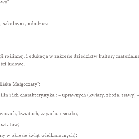
owo”
, szkolnym , młodzież
 roślinnej, i edukacja w zakresie dziedzictw kultury materialne
ści ludowe.
liska Małgorzaty”;
n i ich charakterystyka : – uprawnych (kwiaty, zboża, trawy) 
wocach, kwiatach, zapachu i smaku;
rsztatów;
y w okresie świąt wielkanocnych);