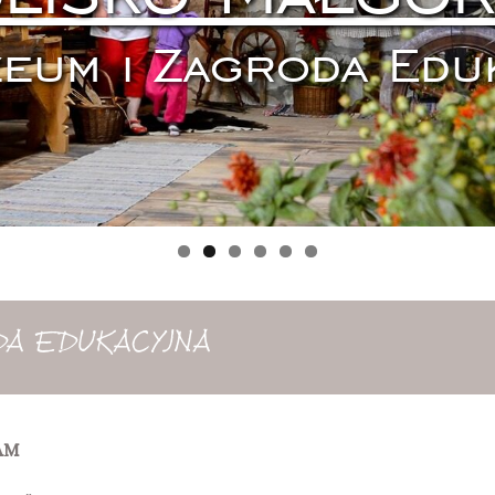
eum i Zagroda Edu
DA EDUKACYJNA
AM