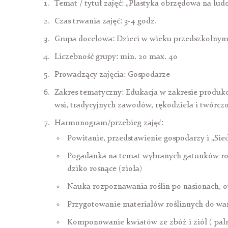
Temat / tytuł zajęć: „Plastyka obrzędowa na lud
Czas trwania zajęć: 3-4 godz.
Grupa docelowa: Dzieci w wieku przedszkolnym
Liczebność grupy: min. 20 max. 40
Prowadzący zajęcia: Gospodarze
Zakres tematyczny: Edukacja w zakresie produkcji
wsi, tradycyjnych zawodów, rękodzieła i twórczo
Harmonogram/przebieg zajęć:
Powitanie, przedstawienie gospodarzy i „Sied
Pogadanka na temat wybranych gatunków rośli
dziko rosnące (zioła)
Nauka rozpoznawania roślin po nasionach, o
Przygotowanie materiałów roślinnych do wa
Komponowanie kwiatów ze zbóż i ziół ( palm