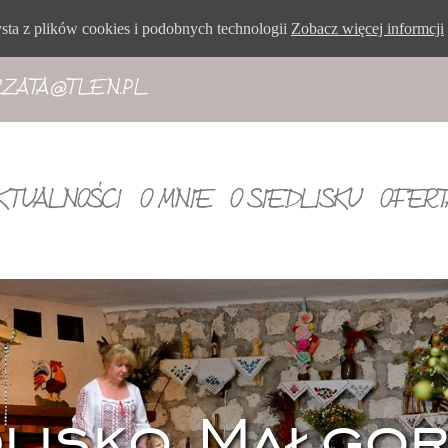
ysta z plików cookies i podobnych technologii
Zobacz więcej informcji
ZATA@TLEN.PL
KTUALNOŚCI
O MNIE
O SIEDLISKU
OFERT
dlisko Małgor