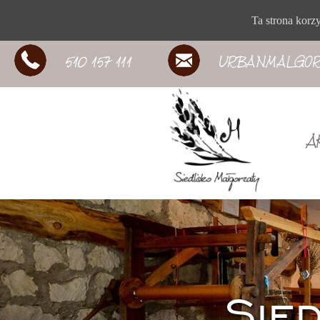
Ta strona korz
510 157 111
URBANMALGOR
A
Sie