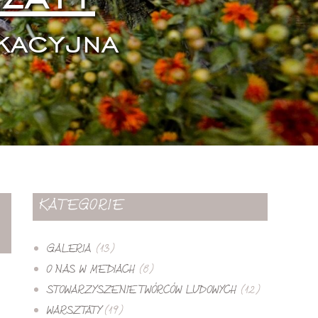
kacyjna
KATEGORIE
GALERIA
(13)
O NAS W MEDIACH
(8)
STOWARZYSZENIE TWÓRCÓW LUDOWYCH
(12)
WARSZTATY
(19)