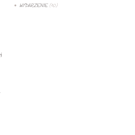
WYDARZENIE
(10)
j
–