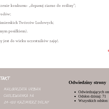
nie konkursu- „dopasuj ziarno do rośliny”;
wodów;
zimierskich Twórców Ludowych;
asnym posiłkiem).
 jest do wieku uczestników zajęć.
TAKT
Odwiedziny strony
MAŁGORZATA URBAN
Odwiedzających onl
CHOLEWIANKA 7A
Odsłon dzisiaj:
71
Wszystkich odsłon
24-120 KAZIMIERZ DOLNY